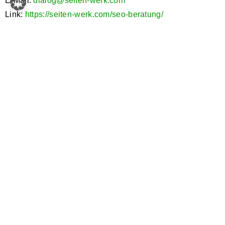
E-Mail:
dialog@seiten-werk.com
Link:
https://seiten-werk.com/seo-beratung/
Kostenlose Beratung für Ihre
Solaranlage sichern!
Sie möchten Ihre Stromkosten senken und
unabhängiger von Energieversorgern werden?
Kontakt